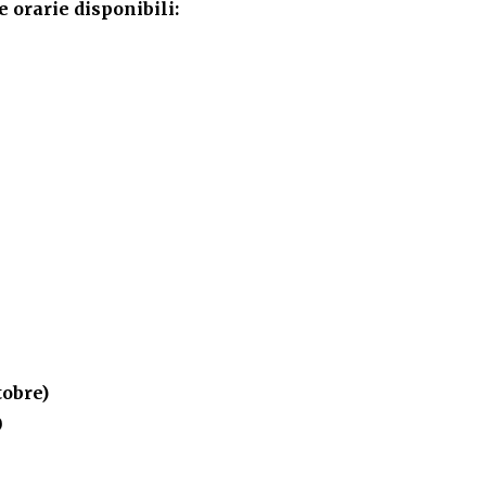
e orarie disponibili:
tobre)
0