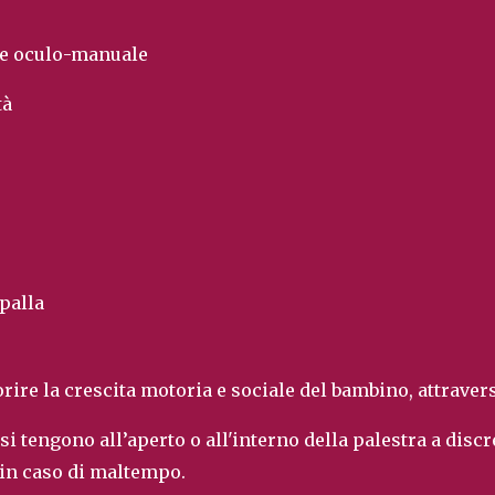
e oculo-manuale
tà
 palla
vorire la crescita motoria e sociale del bambino, attraver
 si tengono
all
’aperto o all'interno
della
palestra
a discr
in caso di maltempo.