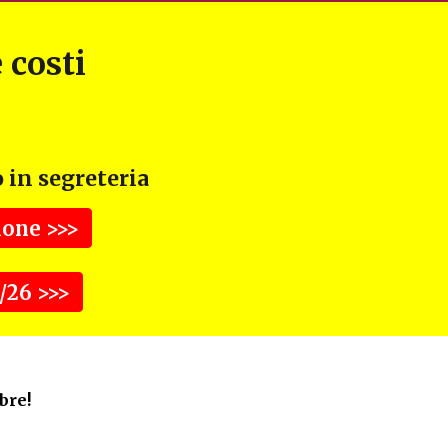
 costi
 in segreteria
ione >>>
/26 >>>
bre!