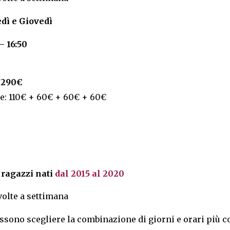
dì e Giovedì
– 16:50
:
290€
te: 110€ + 60€ + 60€ + 60€
 r
a
gazzi
nati
dal 2015 al 2020
volte a settimana
possono scegliere la combinazione di giorni e orari più c