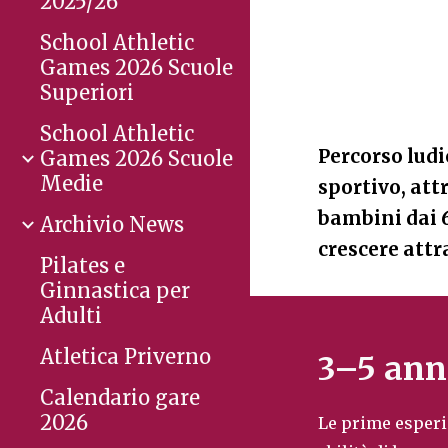
2025/26
School Athletic
Games 2026 Scuole
Superiori
School Athletic
Percorso ludi
Games 2026 Scuole
Medie
sportivo, att
bambini dai 6
Archivio News
crescere attr
Pilates e
Ginnastica per
Adulti
Atletica Priverno
3–5 anni
Calendario gare
2026
Le prime esperi