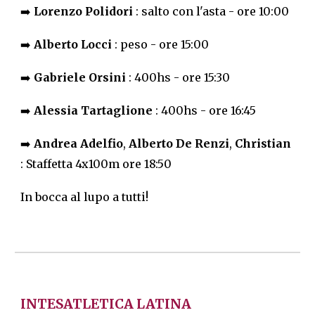
➡️
Lorenzo Polidori
: salto con l'asta - ore 10:00
➡️
Alberto Locci
: peso - ore 15:00
➡️
Gabriele Orsini
: 400hs - ore 15:30
➡️
Alessia Tartaglione
: 400hs - ore 16:45
➡️
Andrea Adelfio
,
Alberto De Renzi
,
Christian
: Staffetta 4x100m ore 18:50
In bocca al lupo a tutti!
INTESATLETICA LATINA